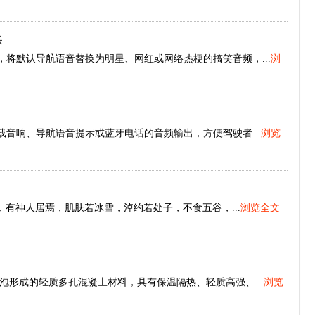
乐
，将默认导航语音替换为明星、网红或网络热梗的搞笑音频，...
浏
载音响、导航语音提示或蓝牙电话的音频输出，方便驾驶者...
浏览
，有神人居焉，肌肤若冰雪，淖约若处子，不食五谷，...
浏览全文
形成的轻质多孔混凝土材料，具有保温隔热、轻质高强、...
浏览