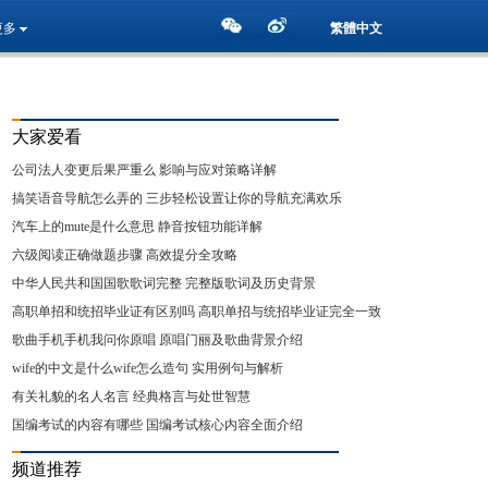
更多
繁體中文
大家爱看
公司法人变更后果严重么 影响与应对策略详解
搞笑语音导航怎么弄的 三步轻松设置让你的导航充满欢乐
汽车上的mute是什么意思 静音按钮功能详解
六级阅读正确做题步骤 高效提分全攻略
中华人民共和国国歌歌词完整 完整版歌词及历史背景
高职单招和统招毕业证有区别吗 高职单招与统招毕业证完全一致
详解
歌曲手机手机我问你原唱 原唱门丽及歌曲背景介绍
wife的中文是什么wife怎么造句 实用例句与解析
有关礼貌的名人名言 经典格言与处世智慧
国编考试的内容有哪些 国编考试核心内容全面介绍
频道推荐