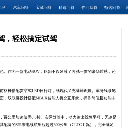
百科
汽车问答
宝藏问答
精选问答
你问我答
甄选问答
试驾，轻松搞定试驾
色。作为一款电动SUV，EQB不仅延续了奔驰一贯的豪华质感，还
前格栅搭配贯穿式LED日行灯，既现代又充满辨识度。车身线条饱
面，双联屏设计搭配MBUX智能人机交互系统，操作简便且功能丰
W，百公里加速仅需6.3秒。实际驾驶中，动力输出线性平顺，无论是
配备的8年来电续航里程超过500公里（CLTC工况），完全满足