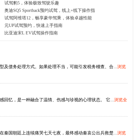
试驾豹5，体验极致驾驶乐趣
奥迪SQ5 Sportback预约试驾，线上+线下操作指南
试驾阿维塔12，畅享豪华驾乘，体验卓越性能
元UP试驾预约，快速上手指南
比亚迪宋L EV试驾操作指南
及债务处理方式。如果处理不当，可能引发税务稽查、合...
浏览
回忆，是一种融合了温情、伤感与珍视的心理状态。 它...
浏览全
秦国朝廷上连续痛哭七天七夜，最终感动秦哀公出兵救楚...
浏览