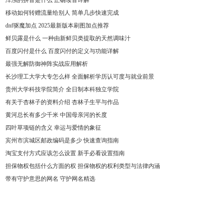
浑浊的拼音是什么 正确读音详解
移动如何转赠流量给别人 简单几步快速完成
dnf驱魔加点 2025最新版本刷图加点推荐
鲜贝露是什么 一种由新鲜贝类提取的天然调味汁
百度闪付是什么 百度闪付的定义与功能详解
最强无解防御神阵实战应用解析
长沙理工大学大专怎么样 全面解析学历认可度与就业前景
贵州大学科技学院简介 全日制本科独立学院
有关于杏林子的资料介绍 杏林子生平与作品
黄河总长有多少千米 中国母亲河的长度
四叶草项链的含义 幸运与爱情的象征
宾州市滨城区邮政编码是多少 快速查询指南
淘宝支付方式应该怎么设置 新手必看设置指南
担保物权包括什么方面的权 担保物权的权利类型与法律内涵
带有守护意思的网名 守护网名精选