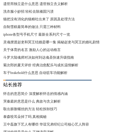
遗世而独立是什么意思 遗世独立含义解析
洗衣服小妙招 轻松去除顽固污渍
猫把没有消化的猫粮吐出来了 原因及处理方法
自制雪糕最简单的做法 只需三种材料
iphone各型号手机尺寸 最新全系列尺寸一览
灵魂摆渡赵吏和冥王结婚是哪一集 揭秘赵吏与冥王的婚礼剧情
关于体育的名言 激励人心的运动格言
斗罗大陆魂师对决如何到达魂圣快速升级指南
菊次郎的夏天评价 经典治愈配乐与成长温情解析
车子brakehold什么意思 自动驻车功能解析
站长推荐
怀念的意思简介 深度解析怀念的情感内涵
哭秦庭的意思是什么 典故与含义解析
取出膨胀螺丝的方法 轻松拆卸技巧
泰森咬耳朵掉了吗 真相揭秘
王中磊旗下艺人有哪些 华谊兄弟经纪公司核心艺人阵容