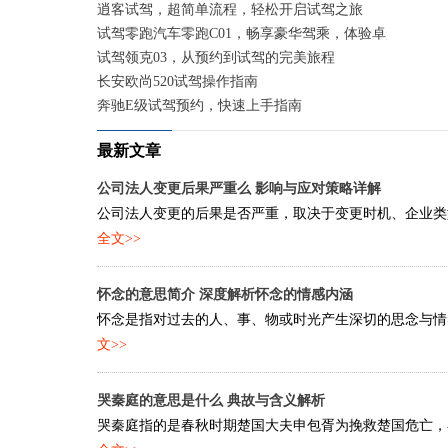
逍客试驾，超简单流程，轻松开启试驾之旅
试驾零跑汽车零跑C01，畅享豪华驾乘，体验卓越性能
试驾领克03，从预约到试驾的完美旅程
长安欧尚520试驾操作指南
奔驰E级试驾预约，快速上手指南
最新文章
公司法人变更后果严重么 影响与应对策略详解
公司法人变更的后果是否严重，取决于变更时机、企业类型
全文>>
怀念的意思简介 深度解析怀念的情感内涵
怀念是指对过去的人、事、物或时光产生深切的思念与情感
文>>
哭秦庭的意思是什么 典故与含义解析
哭秦庭指的是春秋时期楚国大夫申包胥为挽救楚国危亡，在