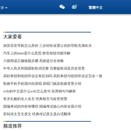
更多
繁體中文
大家爱看
搞笑语音导航怎么弄的 三步轻松设置让你的导航充满欢乐
汽车上的mute是什么意思 静音按钮功能详解
六级阅读正确做题步骤 高效提分全攻略
中华人民共和国国歌歌词完整 完整版歌词及历史背景
高职单招和统招毕业证有区别吗 高职单招与统招毕业证完全一致
详解
歌曲手机手机我问你原唱 原唱门丽及歌曲背景介绍
wife的中文是什么wife怎么造句 实用例句与解析
有关礼貌的名人名言 经典格言与处世智慧
国编考试的内容有哪些 国编考试核心内容全面介绍
苏轼传文言文原文 经典传记原文及白话翻译
频道推荐