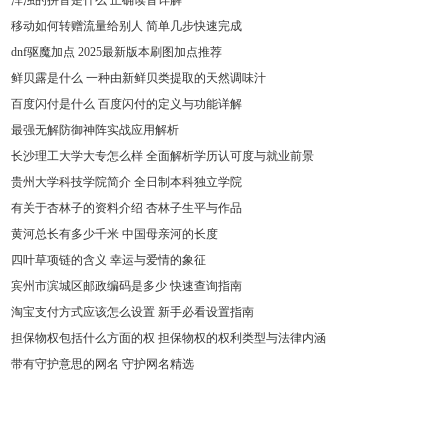
浑浊的拼音是什么 正确读音详解
移动如何转赠流量给别人 简单几步快速完成
dnf驱魔加点 2025最新版本刷图加点推荐
鲜贝露是什么 一种由新鲜贝类提取的天然调味汁
百度闪付是什么 百度闪付的定义与功能详解
最强无解防御神阵实战应用解析
长沙理工大学大专怎么样 全面解析学历认可度与就业前景
贵州大学科技学院简介 全日制本科独立学院
有关于杏林子的资料介绍 杏林子生平与作品
黄河总长有多少千米 中国母亲河的长度
四叶草项链的含义 幸运与爱情的象征
宾州市滨城区邮政编码是多少 快速查询指南
淘宝支付方式应该怎么设置 新手必看设置指南
担保物权包括什么方面的权 担保物权的权利类型与法律内涵
带有守护意思的网名 守护网名精选