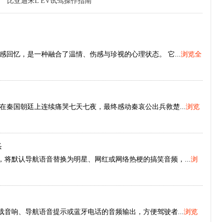
比亚迪宋L EV试驾操作指南
回忆，是一种融合了温情、伤感与珍视的心理状态。 它...
浏览全
秦国朝廷上连续痛哭七天七夜，最终感动秦哀公出兵救楚...
浏览
乐
，将默认导航语音替换为明星、网红或网络热梗的搞笑音频，...
浏
载音响、导航语音提示或蓝牙电话的音频输出，方便驾驶者...
浏览