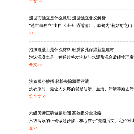
全文>>
遗世而独立是什么意思 遗世独立含义解析
“遗世而独立”出自《庄子·逍遥游》，原句为“藐姑射之山
>>
泡沫混凝土是什么材料 轻质多孔保温新型建材
泡沫混凝土是一种通过将发泡剂与水泥浆混合后经物理发泡
全文>>
洗衣服小妙招 轻松去除顽固污渍
洗衣服时，最让人头疼的就是油渍、血渍、汗渍等顽固污渍
览全文>>
六级阅读正确做题步骤 高效提分全攻略
六级阅读的正确做题步骤，核心在于“先题后文、定位对比
文>>