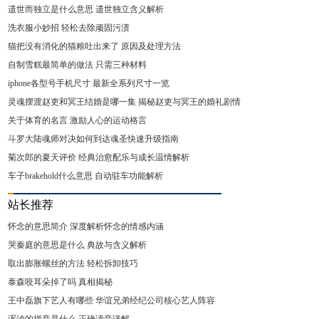
遗世而独立是什么意思 遗世独立含义解析
洗衣服小妙招 轻松去除顽固污渍
猫把没有消化的猫粮吐出来了 原因及处理方法
自制雪糕最简单的做法 只需三种材料
iphone各型号手机尺寸 最新全系列尺寸一览
灵魂摆渡赵吏和冥王结婚是哪一集 揭秘赵吏与冥王的婚礼剧情
关于体育的名言 激励人心的运动格言
斗罗大陆魂师对决如何到达魂圣快速升级指南
菊次郎的夏天评价 经典治愈配乐与成长温情解析
车子brakehold什么意思 自动驻车功能解析
站长推荐
怀念的意思简介 深度解析怀念的情感内涵
哭秦庭的意思是什么 典故与含义解析
取出膨胀螺丝的方法 轻松拆卸技巧
泰森咬耳朵掉了吗 真相揭秘
王中磊旗下艺人有哪些 华谊兄弟经纪公司核心艺人阵容