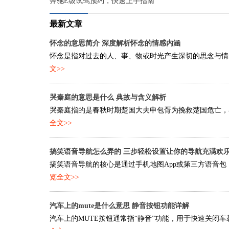
奔驰E级试驾预约，快速上手指南
最新文章
怀念的意思简介 深度解析怀念的情感内涵
怀念是指对过去的人、事、物或时光产生深切的思念与情感
文>>
哭秦庭的意思是什么 典故与含义解析
哭秦庭指的是春秋时期楚国大夫申包胥为挽救楚国危亡，在
全文>>
搞笑语音导航怎么弄的 三步轻松设置让你的导航充满欢
搞笑语音导航的核心是通过手机地图App或第三方语音包
览全文>>
汽车上的mute是什么意思 静音按钮功能详解
汽车上的MUTE按钮通常指“静音”功能，用于快速关闭车