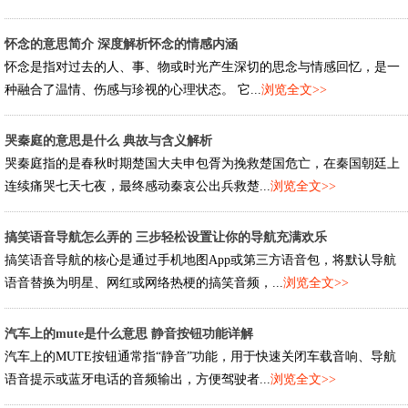
怀念的意思简介 深度解析怀念的情感内涵
怀念是指对过去的人、事、物或时光产生深切的思念与情感回忆，是一
种融合了温情、伤感与珍视的心理状态。 它...
浏览全文>>
哭秦庭的意思是什么 典故与含义解析
哭秦庭指的是春秋时期楚国大夫申包胥为挽救楚国危亡，在秦国朝廷上
连续痛哭七天七夜，最终感动秦哀公出兵救楚...
浏览全文>>
搞笑语音导航怎么弄的 三步轻松设置让你的导航充满欢乐
搞笑语音导航的核心是通过手机地图App或第三方语音包，将默认导航
语音替换为明星、网红或网络热梗的搞笑音频，...
浏览全文>>
汽车上的mute是什么意思 静音按钮功能详解
汽车上的MUTE按钮通常指“静音”功能，用于快速关闭车载音响、导航
语音提示或蓝牙电话的音频输出，方便驾驶者...
浏览全文>>