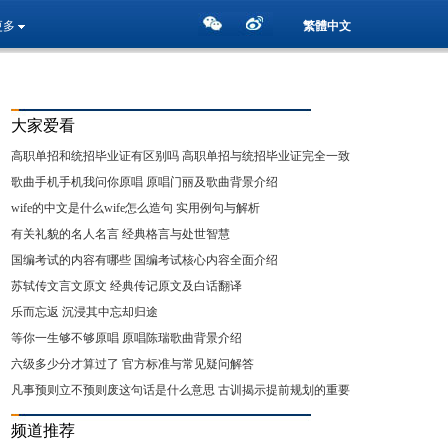
更多
繁體中文
大家爱看
高职单招和统招毕业证有区别吗 高职单招与统招毕业证完全一致
详解
歌曲手机手机我问你原唱 原唱门丽及歌曲背景介绍
wife的中文是什么wife怎么造句 实用例句与解析
有关礼貌的名人名言 经典格言与处世智慧
国编考试的内容有哪些 国编考试核心内容全面介绍
苏轼传文言文原文 经典传记原文及白话翻译
乐而忘返 沉浸其中忘却归途
等你一生够不够原唱 原唱陈瑞歌曲背景介绍
六级多少分才算过了 官方标准与常见疑问解答
凡事预则立不预则废这句话是什么意思 古训揭示提前规划的重要
性
频道推荐