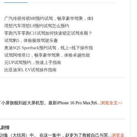
广汽传祺传祺M8预约试驾，畅享豪华驾乘，体验卓越性能
理想汽车理想L8预约试驾怎么预约
零跑汽车零跑C11试驾如何快速锁定试驾名额？
试驾豹5，体验极致驾驶乐趣
奥迪SQ5 Sportback预约试驾，线上+线下操作指南
试驾阿维塔12，畅享豪华驾乘，体验卓越性能
元UP试驾预约，快速上手指南
比亚迪宋L EV试驾操作指南
旗舰到超大屏机型。最新iPhone 16 Pro Max为6...
浏览全文>>
礼剧情
0集（大结局）中。 在这一集中，赵吏为了救赎自己与冥...
浏览全