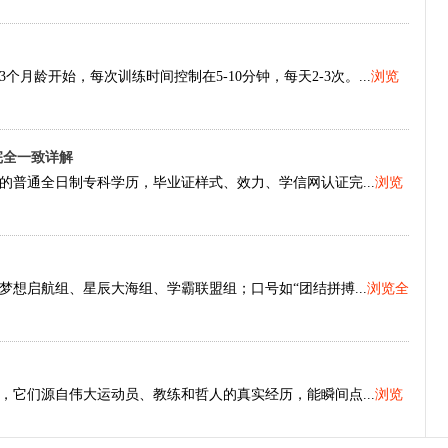
龄开始，每次训练时间控制在5-10分钟，每天2-3次。...
浏览
完全一致详解
普通全日制专科学历，毕业证样式、效力、学信网认证完...
浏览
想启航组、星辰大海组、学霸联盟组；口号如“团结拼搏...
浏览全
它们源自伟大运动员、教练和哲人的真实经历，能瞬间点...
浏览