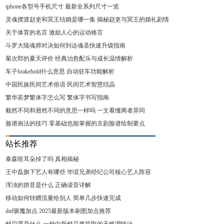
iphone各型号手机尺寸 最新全系列尺寸一览
灵魂摆渡赵吏和冥王结婚是哪一集 揭秘赵吏与冥王的婚礼剧情
关于体育的名言 激励人心的运动格言
斗罗大陆魂师对决如何到达魂圣快速升级指南
菊次郎的夏天评价 经典治愈配乐与成长温情解析
车子brakehold什么意思 自动驻车功能解析
中国民族民间艺术俗语 民间艺术智慧结晶
繁华若梦繁体字怎么写 繁体字书写指南
截然不同和迥然不同的意思一样吗 一文看懂两者异同
脸谱画法的技巧 零基础也能掌握的京剧脸谱绘制要点
站长推荐
泰森咬耳朵掉了吗 真相揭秘
王中磊旗下艺人有哪些 华谊兄弟经纪公司核心艺人阵容
浑浊的拼音是什么 正确读音详解
移动如何转赠流量给别人 简单几步快速完成
dnf驱魔加点 2025最新版本刷图加点推荐