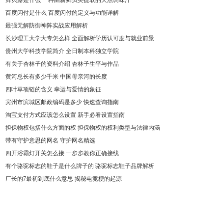
鲜贝露是什么 一种由新鲜贝类提取的天然调味汁
百度闪付是什么 百度闪付的定义与功能详解
最强无解防御神阵实战应用解析
长沙理工大学大专怎么样 全面解析学历认可度与就业前景
贵州大学科技学院简介 全日制本科独立学院
有关于杏林子的资料介绍 杏林子生平与作品
黄河总长有多少千米 中国母亲河的长度
四叶草项链的含义 幸运与爱情的象征
宾州市滨城区邮政编码是多少 快速查询指南
淘宝支付方式应该怎么设置 新手必看设置指南
担保物权包括什么方面的权 担保物权的权利类型与法律内涵
带有守护意思的网名 守护网名精选
四开浴霸灯开关怎么接 一步步教你正确接线
有个骆驼标志的鞋子是什么牌子的 骆驼标志鞋子品牌解析
厂长的7最初到底什么意思 揭秘电竞梗的起源