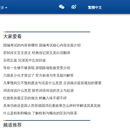
更多
繁體中文
大家爱看
国编考试的内容有哪些 国编考试核心内容全面介绍
苏轼传文言文原文 经典传记原文及白话翻译
乐而忘返 沉浸其中忘却归途
等你一生够不够原唱 原唱陈瑞歌曲背景介绍
六级多少分才算过了 官方标准与常见疑问解答
凡事预则立不预则废这句话是什么意思 古训揭示提前规划的重要
性
词语传说什么意思 探究词语传说的含义与起源
红烧鱼块最正宗的做法 鲜嫩入味不腥不碎
具体功效还是因人而异德国消石素效果怎么样科学解读其真实效
用
什么是粉刺和螨虫 了解粉刺与螨虫的区别与联系
频道推荐