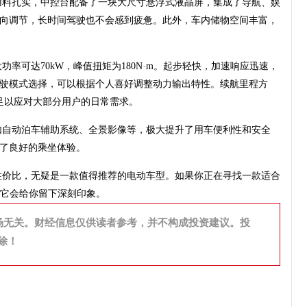
用料扎实，中控台配备了一块大尺寸悬浮式液晶屏，集成了导航、娱
向调节，长时间驾驶也不会感到疲惫。此外，车内储物空间丰富，
率可达70kW，峰值扭矩为180N·m。起步轻快，加速响应迅速，
驶模式选择，可以根据个人喜好调整动力输出特性。续航里程方
足以应对大部分用户的日常需求。
如自动泊车辅助系统、全景影像等，极大提升了用车便利性和安全
了良好的乘坐体验。
性价比，无疑是一款值得推荐的电动车型。如果你正在寻找一款适合
信它会给你留下深刻印象。
场无关。财经信息仅供读者参考，并不构成投资建议。投
除！