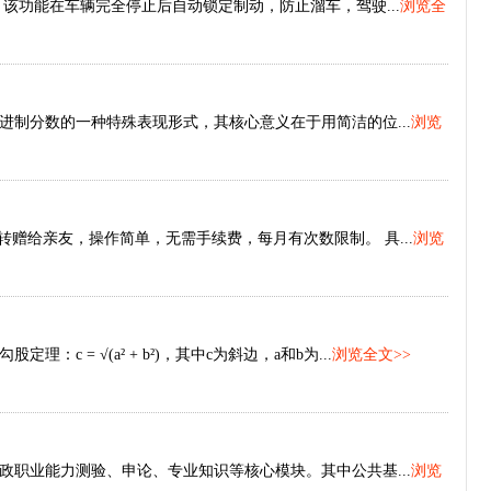
d）功能，该功能在车辆完全停止后自动锁定制动，防止溜车，驾驶...
浏览全
制分数的一种特殊表现形式，其核心意义在于用简洁的位...
浏览
赠给亲友，操作简单，无需手续费，每月有次数限制。 具...
浏览
 = √(a² + b²)，其中c为斜边，a和b为...
浏览全文>>
职业能力测验、申论、专业知识等核心模块。其中公共基...
浏览