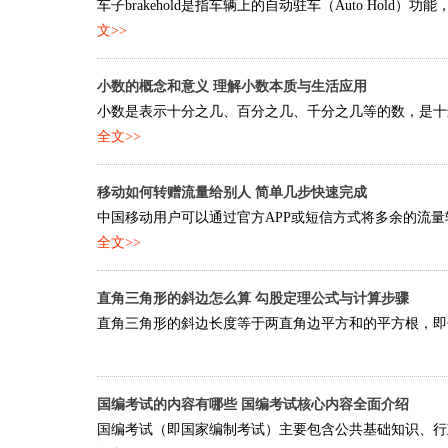
车子brakehold是指车辆上的自动驻车（Auto Hol
文>>
小数的概念和意义 理解小数本质与生活应用
小数是表示十分之几、百分之几、千分之几等的数，是十进
全文>>
移动如何转赠流量给别人 简单几步快速完成
中国移动用户可以通过官方APP或短信方式将多余的流量转
全文>>
直角三角形的斜边怎么算 勾股定理公式与计算步骤
直角三角形的斜边长度等于两直角边平方和的平方根，即勾股定理：c
国编考试的内容有哪些 国编考试核心内容全面介绍
国编考试（即国家编制考试）主要包含公共基础知识、行政