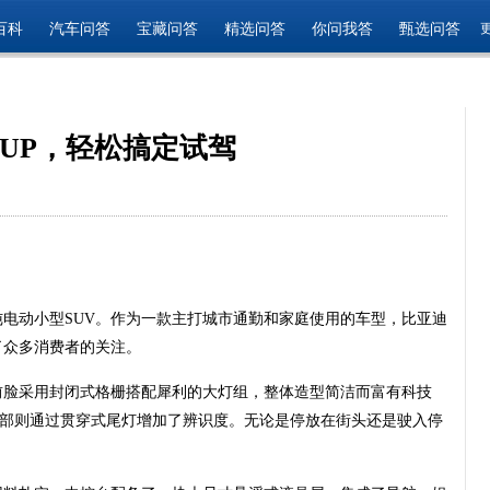
百科
汽车问答
宝藏问答
精选问答
你问我答
甄选问答
UP，轻松搞定试驾
纯电动小型SUV。作为一款主打城市通勤和家庭使用的车型，比亚迪
了众多消费者的关注。
前脸采用封闭式格栅搭配犀利的大灯组，整体造型简洁而富有科技
部则通过贯穿式尾灯增加了辨识度。无论是停放在街头还是驶入停