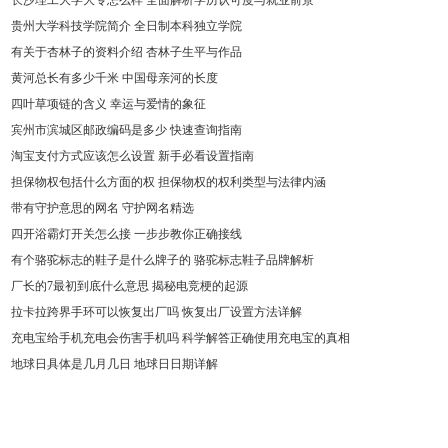
长沙理工大学大专怎么样 全面解析学历认可度与就业前景
贵州大学科技学院简介 全日制本科独立学院
有关于杏林子的资料介绍 杏林子生平与作品
黄河总长有多少千米 中国母亲河的长度
四叶草项链的含义 幸运与爱情的象征
宾州市滨城区邮政编码是多少 快速查询指南
淘宝支付方式应该怎么设置 新手必看设置指南
担保物权包括什么方面的权 担保物权的权利类型与法律内涵
带有守护意思的网名 守护网名精选
四开浴霸灯开关怎么接 一步步教你正确接线
有个骆驼标志的鞋子是什么牌子的 骆驼标志鞋子品牌解析
厂长的7最初到底什么意思 揭秘电竞梗的起源
拉卡拉跨界手环可以恢复出厂吗 恢复出厂设置方法详解
充电宝给手机充电会伤害手机吗 科学解答正确使用充电宝的真相
地球日具体是几月几日 地球日日期详解