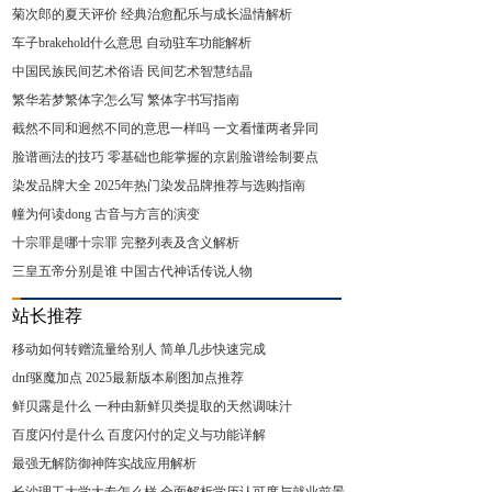
菊次郎的夏天评价 经典治愈配乐与成长温情解析
车子brakehold什么意思 自动驻车功能解析
中国民族民间艺术俗语 民间艺术智慧结晶
繁华若梦繁体字怎么写 繁体字书写指南
截然不同和迥然不同的意思一样吗 一文看懂两者异同
脸谱画法的技巧 零基础也能掌握的京剧脸谱绘制要点
染发品牌大全 2025年热门染发品牌推荐与选购指南
幢为何读dong 古音与方言的演变
十宗罪是哪十宗罪 完整列表及含义解析
三皇五帝分别是谁 中国古代神话传说人物
站长推荐
移动如何转赠流量给别人 简单几步快速完成
dnf驱魔加点 2025最新版本刷图加点推荐
鲜贝露是什么 一种由新鲜贝类提取的天然调味汁
百度闪付是什么 百度闪付的定义与功能详解
最强无解防御神阵实战应用解析