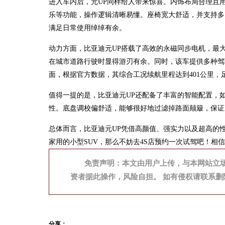
进入车内后，元UP同样给人带来惊喜。内饰布局合理且
乐等功能，操作逻辑清晰易懂。座椅宽大舒适，并支持多
满足日常使用绰绰有余。
动力方面，比亚迪元UP搭载了高效的永磁同步电机，最大功
在城市道路行驶时显得游刃有余。同时，该车提供多种驾
面，根据官方数据，其综合工况续航里程达到401公里，
值得一提的是，比亚迪元UP还配备了丰富的智能配置，
性。底盘调校偏舒适，能够很好地过滤掉路面颠簸，保证
总体而言，比亚迪元UP凭借高颜值、强实力以及超高的
家用的小型SUV，那么不妨去4S店预约一次试驾吧！相
免责声明：本文由用户上传，与本网站立
资者据此操作，风险自担。 如有侵权请联系删
分享：