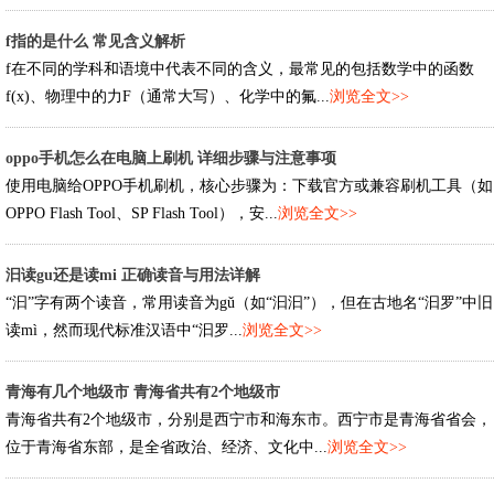
f指的是什么 常见含义解析
f在不同的学科和语境中代表不同的含义，最常见的包括数学中的函数
f(x)、物理中的力F（通常大写）、化学中的氟...
浏览全文>>
oppo手机怎么在电脑上刷机 详细步骤与注意事项
使用电脑给OPPO手机刷机，核心步骤为：下载官方或兼容刷机工具（如
OPPO Flash Tool、SP Flash Tool），安...
浏览全文>>
汩读gu还是读mi 正确读音与用法详解
“汩”字有两个读音，常用读音为gǔ（如“汩汩”），但在古地名“汩罗”中旧
读mì，然而现代标准汉语中“汩罗...
浏览全文>>
青海有几个地级市 青海省共有2个地级市
青海省共有2个地级市，分别是西宁市和海东市。西宁市是青海省省会，
位于青海省东部，是全省政治、经济、文化中...
浏览全文>>