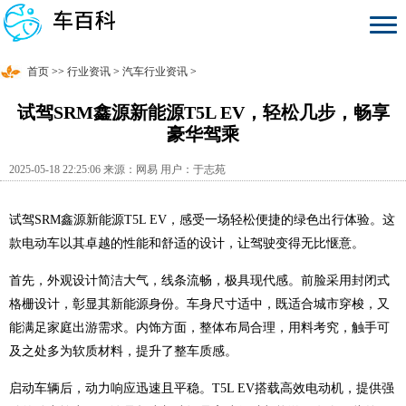
首页
>>
行业资讯
>
汽车行业资讯
>
试驾SRM鑫源新能源T5L EV，轻松几步，畅享
豪华驾乘
2025-05-18 22:25:06 来源：网易 用户：于志苑
试驾SRM鑫源新能源T5L EV，感受一场轻松便捷的绿色出行体验。这
款电动车以其卓越的性能和舒适的设计，让驾驶变得无比惬意。
首先，外观设计简洁大气，线条流畅，极具现代感。前脸采用封闭式
格栅设计，彰显其新能源身份。车身尺寸适中，既适合城市穿梭，又
能满足家庭出游需求。内饰方面，整体布局合理，用料考究，触手可
及之处多为软质材料，提升了整车质感。
启动车辆后，动力响应迅速且平稳。T5L EV搭载高效电动机，提供强