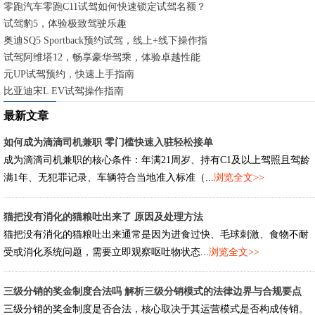
零跑汽车零跑C11试驾如何快速锁定试驾名额？
试驾豹5，体验极致驾驶乐趣
奥迪SQ5 Sportback预约试驾，线上+线下操作指南
试驾阿维塔12，畅享豪华驾乘，体验卓越性能
元UP试驾预约，快速上手指南
比亚迪宋L EV试驾操作指南
最新文章
如何成为滴滴司机兼职 零门槛快速入驻轻松接单
成为滴滴司机兼职的核心条件：年满21周岁、持有C1及以上驾照且驾龄
满1年、无犯罪记录、车辆符合当地准入标准（...
浏览全文>>
猫把没有消化的猫粮吐出来了 原因及处理方法
猫把没有消化的猫粮吐出来通常是因为进食过快、毛球刺激、食物不耐
受或消化系统问题，需要立即观察呕吐物状态...
浏览全文>>
三级分销的奖金制度合法吗 解析三级分销模式的法律边界与合规要点
三级分销的奖金制度是否合法，核心取决于其运营模式是否构成传销。