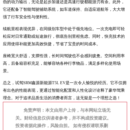
劲的动力输出，无论是起步加速还是高速行驶都能游刃有余。此外，
它还配备了智能驾驶辅助系统，如车道保持、自适应巡航等，大大增
强了行车安全性与便利性。
续航里程表现优异，在同级别车型中处于领先地位。一次充电即可轻
松应对日常通勤或短途旅行，彻底告别里程焦虑。同时，快充技术的
应用使得补能更加高效快捷，节省了宝贵的时间成本。
座椅宽大舒适，支撑性强，长时间驾驶也不会感到疲惫。空间利用率
高，后备箱容积充足，能够容纳各种行李物品，满足多样化使用场
景。
总之，试驾SRM鑫源新能源T5L EV是一次令人愉悦的经历。它不仅拥
有出色的性能表现，更通过智能化配置和人性化设计诠释了豪华驾乘
理念。对于追求品质生活的消费者而言，这无疑是一个理想之选！
免责声明：本文由用户上传，与本网站立场无
关。财经信息仅供读者参考，并不构成投资建议。
投资者据此操作，风险自担。 如有侵权请联系删