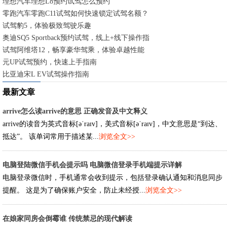
理想汽车理想L8预约试驾怎么预约
零跑汽车零跑C11试驾如何快速锁定试驾名额？
试驾豹5，体验极致驾驶乐趣
奥迪SQ5 Sportback预约试驾，线上+线下操作指南
试驾阿维塔12，畅享豪华驾乘，体验卓越性能
元UP试驾预约，快速上手指南
比亚迪宋L EV试驾操作指南
最新文章
arrive怎么读arrive的意思 正确发音及中文释义
arrive的读音为英式音标[əˈraɪv]，美式音标[əˈraɪv]，中文意思是“到达、
抵达”。 该单词常用于描述某...
浏览全文>>
电脑登陆微信手机会提示吗 电脑微信登录手机端提示详解
电脑登录微信时，手机通常会收到提示，包括登录确认通知和消息同步
提醒。 这是为了确保账户安全，防止未经授...
浏览全文>>
在娘家同房会倒霉谁 传统禁忌的现代解读