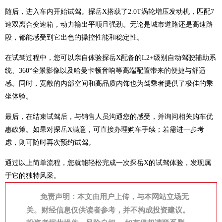
随后，进入车内开始试驾。探岳X搭载了2.0T涡轮增压发动机，匹配7
速双离合变速箱，动力输出平顺且强劲。无论是城市道路还是高速路
段，都能感受到它出色的操控性能和稳定性。
在试驾过程中，您可以亲自体验探岳X配备的L2+级别自动驾驶辅助系
统、360°全景影像以及哈曼卡顿音响等高端配置带来的便捷与舒适
感。同时，宽敞的内部空间和高品质内饰也为驾乘者提供了极佳的乘
坐体验。
最后，在结束试驾后，与销售人员沟通您的感受，并询问相关购车优
惠政策。如果对探岳X满意，可直接办理购车手续；若需进一步考
虑，则可随时再次预约试驾。
通过以上简单流程，您就能轻松完成一次探岳X的试驾体验，发现属
于它的独特风采。
免责声明：本文由用户上传，与本网站立场无
关。财经信息仅供读者参考，并不构成投资建议。