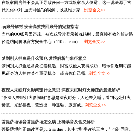
在娘家同房并不会真正导致任何一方或娘家亲人倒霉，这一说法源于古
代民俗中对“血光冲煞”的误解，以及维护家...
浏览全文>>
qq账号解封 安全高效找回账号的完整指南
当您的QQ账号因违规、被盗或异常登录被冻结时，最直接有效的解封路
径是访问腾讯官方安全中心（110 qq com）...
浏览全文>>
梦到别人抓鱼是什么预兆 梦境解析与象征意义
梦到别人抓鱼通常象征着机遇、财富或他人获得成功，暗示你近期可能
见证身边人抓住某个重要机会，或者你自己需...
浏览全文>>
夜深人未眠灯火影阑珊什么意思 深夜未眠时灯火稀疏的意境解析
“夜深人未眠灯火影阑珊”意思是深夜时分，人还未入睡，看到远处灯火
稀疏、光影摇曳，营造出一种孤独、寂寥或...
浏览全文>>
菩提萨埵读音菩提萨埵怎么读 正确读音及含义解析
菩提萨埵的正确读音是pú tí sà duǒ，其中“埵”字读第三声，与“朵”同音。