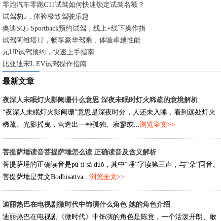
零跑汽车零跑C11试驾如何快速锁定试驾名额？
试驾豹5，体验极致驾驶乐趣
奥迪SQ5 Sportback预约试驾，线上+线下操作指南
试驾阿维塔12，畅享豪华驾乘，体验卓越性能
元UP试驾预约，快速上手指南
比亚迪宋L EV试驾操作指南
最新文章
夜深人未眠灯火影阑珊什么意思 深夜未眠时灯火稀疏的意境解析
“夜深人未眠灯火影阑珊”意思是深夜时分，人还未入睡，看到远处灯火
稀疏、光影摇曳，营造出一种孤独、寂寥或...
浏览全文>>
菩提萨埵读音菩提萨埵怎么读 正确读音及含义解析
菩提萨埵的正确读音是pú tí sà duǒ，其中“埵”字读第三声，与“朵”同音。
菩提萨埵是梵文Bodhisattva...
浏览全文>>
迪丽热巴在电视剧微时代中饰演什么角色 她的角色介绍
迪丽热巴在电视剧《微时代》中饰演的角色是陈意，一个活泼开朗、敢