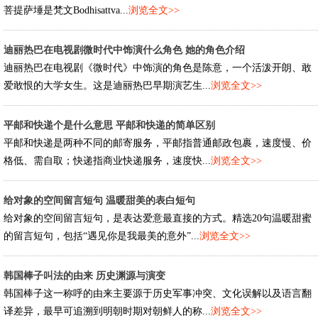
菩提萨埵是梵文Bodhisattva...
浏览全文>>
迪丽热巴在电视剧微时代中饰演什么角色 她的角色介绍
迪丽热巴在电视剧《微时代》中饰演的角色是陈意，一个活泼开朗、敢
爱敢恨的大学女生。这是迪丽热巴早期演艺生...
浏览全文>>
平邮和快递个是什么意思 平邮和快递的简单区别
平邮和快递是两种不同的邮寄服务，平邮指普通邮政包裹，速度慢、价
格低、需自取；快递指商业快递服务，速度快...
浏览全文>>
给对象的空间留言短句 温暖甜美的表白短句
给对象的空间留言短句，是表达爱意最直接的方式。精选20句温暖甜蜜
的留言短句，包括“遇见你是我最美的意外”...
浏览全文>>
韩国棒子叫法的由来 历史渊源与演变
韩国棒子这一称呼的由来主要源于历史军事冲突、文化误解以及语言翻
译差异，最早可追溯到明朝时期对朝鲜人的称...
浏览全文>>