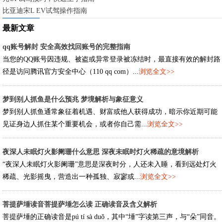
比亚迪宋L EV试驾操作指南
最新文章
qq账号解封 安全高效找回账号的完整指南
当您的QQ账号因违规、被盗或异常登录被冻结时，最直接有效的解封路
径是访问腾讯官方安全中心（110 qq com）...
浏览全文>>
梦到别人抓鱼是什么预兆 梦境解析与象征意义
梦到别人抓鱼通常象征着机遇、财富或他人获得成功，暗示你近期可能
见证身边人抓住某个重要机会，或者你自己需...
浏览全文>>
夜深人未眠灯火影阑珊什么意思 深夜未眠时灯火稀疏的意境解析
“夜深人未眠灯火影阑珊”意思是深夜时分，人还未入睡，看到远处灯火
稀疏、光影摇曳，营造出一种孤独、寂寥或...
浏览全文>>
菩提萨埵读音菩提萨埵怎么读 正确读音及含义解析
菩提萨埵的正确读音是pú tí sà duǒ，其中“埵”字读第三声，与“朵”同音。