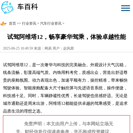
首页
>>
行业资讯
>
汽车行业资讯
>
试驾阿维塔12，畅享豪华驾乘，体验卓越性能
2025-06-25 10:49:59 来源：网易 用户：赵风茜
试驾阿维塔12，是一次奢华与科技的完美融合。外观设计大气沉稳，
线条流畅，彰显高端气质。内饰用料考究，质感出众，营造出舒适尊
贵的座舱氛围。动力表现出色，加速平顺有力，操控精准，带来畅快
驾驶体验。智能座舱配备大尺寸触控屏与先进语音系统，操作便捷，
科技感十足。同时，车辆静谧性优秀，长途驾驶也倍感舒适。无论是
城市通勤还是周末出游，阿维塔12都能提供卓越的驾乘感受，是追求
品质生活的理想之选。
免责声明：本文由用户上传，与本网站立场无
关。财经信息仅供读者参考，并不构成投资建议。