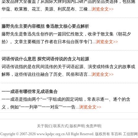
染发品牌大全覆盖了从国际大牌到国内口碑产品的全品类选择，包括施
华蔻、欧莱雅、花王、美源、利尻昆布、三橡...
浏览全文>>
藤野先生主要内容概括 鲁迅散文核心要点解析
藤野先生是鲁迅先生创作的一篇回忆性散文，收录于散文集《朝花夕
拾》。文章主要概括了作者在日本仙台医学专门...
浏览全文>>
词语传说什么意思 探究词语传说的含义与起源
词语传说指的是在民间流传的关于词语起源、演变或特殊含义的故事或
解释，这些传说往往融合了历史、民俗和语言...
浏览全文>>
一一成语有哪些常见成语集合
一一成语是指由两个“一”字组成的固定词组，常表示逐一、逐个的含
义，例如“一一列举”“一一对应”“一一告...
浏览全文>>
关于我们
|
联系方式
|
版权声明
|
免责声明
|
Copyright © 2007-2026 www.kpdpc.org.cn All Right Reserved. 版权所有 车百科 工信部网