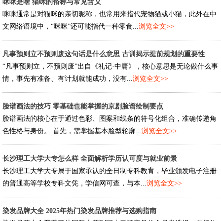
咪咪是啥 猫咪的俗称与常见含义
咪咪通常是对猫咪的亲切昵称，也常用来指代宠物猫或小猫，此外在中
文网络语境中，“咪咪”还可能指代一种零食...
浏览全文>>
凡事预则立不预则废这句话是什么意思 古训揭示提前规划的重要性
“凡事预则立，不预则废”出自《礼记·中庸》，核心意思是无论做什么事
情，事先有准备、有计划就能成功，没有...
浏览全文>>
脸谱画法的技巧 零基础也能掌握的京剧脸谱绘制要点
脸谱画法的核心在于通过色彩、图案和线条的符号化组合，准确传递角
色性格与身份。 首先，需掌握基本脸型轮廓...
浏览全文>>
长沙理工大学大专怎么样 全面解析学历认可度与就业前景
长沙理工大学大专属于国家承认的全日制专科教育，毕业颁发电子注册
的普通高等学校专科文凭，学信网可查，与本...
浏览全文>>
染发品牌大全 2025年热门染发品牌推荐与选购指南