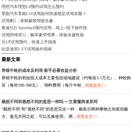
理想汽车理想L8预约试驾怎么预约
零跑汽车零跑C11试驾如何快速锁定试驾名额？
试驾豹5，体验极致驾驶乐趣
奥迪SQ5 Sportback预约试驾，线上+线下操作指南
试驾阿维塔12，畅享豪华驾乘，体验卓越性能
元UP试驾预约，快速上手指南
比亚迪宋L EV试驾操作指南
最新文章
养殖牛蛙的成本及利润 新手必看收益分析
养殖牛蛙的初始投入成本主要包括场地建设（约每亩3-5万元）、种蛙购
买（每对100-300元）、饲料费用（每斤牛蛙...
浏览全文>>
截然不同和迥然不同的意思一样吗 一文看懂两者异同
“截然不同”和“迥然不同”的意思完全一样，都表示两种事物之间差别极
大、毫无共同之处，可以互换使用。 两...
浏览全文>>